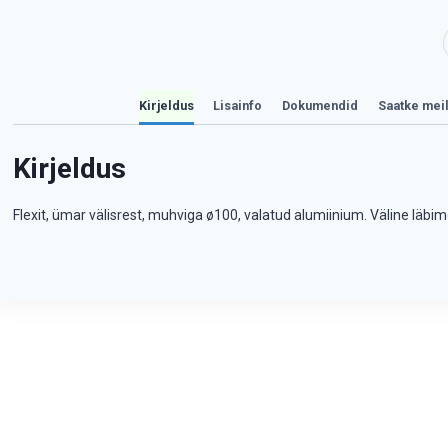
Kirjeldus
Lisainfo
Dokumendid
Saatke mei
Kirjeldus
Flexit, ümar välisrest, muhviga ø100, valatud alumiinium. Väline läb