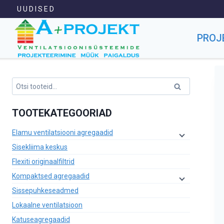
Skip
U U D I S E D
to
content
PROJ
Otsi:
Otsi
TOOTEKATEGOORIAD
Elamu ventilatsiooni agregaadid
Sisekliima keskus
Flexiti originaalfiltrid
Kompaktsed agregaadid
Sissepuhkeseadmed
Lokaalne ventilatsioon
Katuseagregaadid