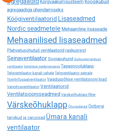
agregaadid
Kõrgvaakumsüsteem
Köögikubud
agregaadiga ühendamiseks
Lisaseadmed
Köögiventilaatorid
Nordic seadmetele
Mehaaniline lisaseade
Mehaanilised lisaseadmed
Plahvatusohutud ventilaatorid
raskusrest
Seinaventilaator
Soojapuhurid
Suitsueemalduse
Tagasivooluklapp
ventilaator
Sulgklapp mootorialusega
Telgventilaator kanali vahele
Telgventilaator seinale
Vajaduspõhise ventilatsiooni lisad
Tsentrifugaalventilaator
Ventilaatorid
Vannitoaventilaator
Ventilatsiooniseadmed
Värskeõhuklapi filter
Värskeõhuklapp
Östbergi
Õhujaotajad
Ümara kanali
tarvikud ja varuosad
ventilaator