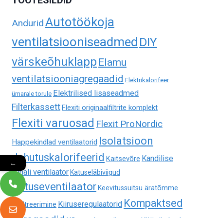
TOOTESILDID
Autotöökoja
Andurid
ventilatsiooniseadmed
DIY
värskeõhuklapp
Elamu
ventilatsiooniagregaadid
Elektrikalorifeer
Elektrilised lisaseadmed
ümarale torule
Filterkassett
Flexiti originaalfiltrite komplekt
Flexiti varuosad
Flexit ProNordic
Isolatsioon
Happekindlad ventilaatorid
Jahutuskalorifeerid
Kandilise
Kaitsevõre
←
kanali ventilaator
Katuseläbiviigud
Katuseventilaator
Keevitussuitsu äratõmme
Kompaktsed
Kiiruseregulaatorid
ja filtreerimine