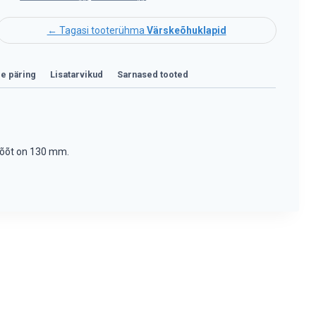
← Tagasi tooterühma
Värskeõhuklapid
le päring
Lisatarvikud
Sarnased tooted
imõõt on 130 mm.