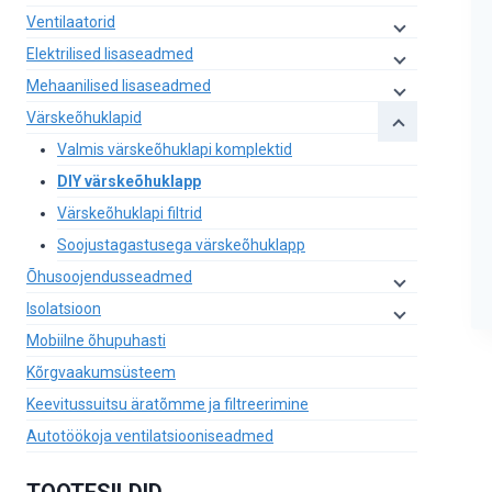
Ventilaatorid
Elektrilised lisaseadmed
Mehaanilised lisaseadmed
Värskeõhuklapid
Valmis värskeõhuklapi komplektid
DIY värskeõhuklapp
Värskeõhuklapi filtrid
Soojustagastusega värskeõhuklapp
Õhusoojendusseadmed
Isolatsioon
Mobiilne õhupuhasti
Kõrgvaakumsüsteem
Keevitussuitsu äratõmme ja filtreerimine
Autotöökoja ventilatsiooniseadmed