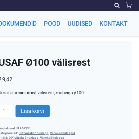
DOKUMENDID
POOD
UUDISED
KONTAKT
USAF Ø100 välisrest
€
9,42
Ümar alumiiniumist välisrest, muhviga ø100
USAF
Lisa korvi
Ø100
välisrest
kogus
Tootekood:
FL100331
Kategooriad:
DIY värskeõhuklapp
,
Värskeõhuklapid
ildid:
DIY värskeõhuklapp
,
Värskeõhuklapp