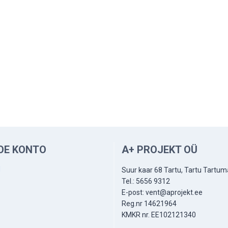
OE KONTO
A+ PROJEKT OÜ
d
Suur kaar 68 Tartu, Tartu Tartu
Tel.: 5656 9312
E-post: vent@aprojekt.ee
Reg.nr 14621964
KMKR nr. EE102121340