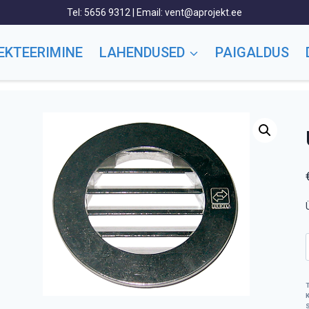
Tel: 5656 9312 | Email: vent@aprojekt.ee
EKTEERIMINE
LAHENDUSED
PAIGALDUS
/
Pood
/
Värskeõhuklapid
/
DIY värskeõhuklapp
/
USAF Ø100 välisrest
S