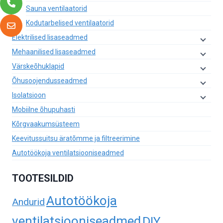
Sauna ventilaatorid
Kodutarbelised ventilaatorid
Elektrilised lisaseadmed
Mehaanilised lisaseadmed
Värskeõhuklapid
Õhusoojendusseadmed
Isolatsioon
Mobiilne õhupuhasti
Kõrgvaakumsüsteem
Keevitussuitsu äratõmme ja filtreerimine
Autotöökoja ventilatsiooniseadmed
TOOTESILDID
Autotöökoja
Andurid
ventilatsiooniseadmed
DIY