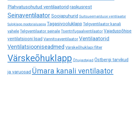
Plahvatusohutud ventilaatorid
raskusrest
Seinaventilaator
Soojapuhurid
Suitsueemalduse ventilaator
Tagasivooluklapp
Telgventilaator kanali
Sulgklapp mootorialusega
Vajaduspõhise
vahele
Telgventilaator seinale
Tsentrifugaalventilaator
Ventilaatorid
ventilatsiooni lisad
Vannitoaventilaator
Ventilatsiooniseadmed
Värskeõhuklapi filter
Värskeõhuklapp
Östbergi tarvikud
Õhujaotajad
Ümara kanali ventilaator
ja varuosad