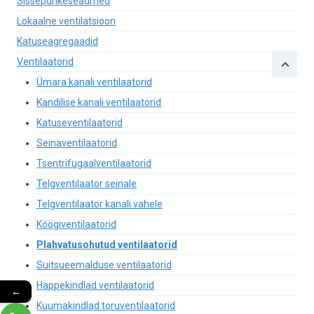
Sissepuhkeseadmed
Lokaalne ventilatsioon
Katuseagregaadid
Ventilaatorid
Ümara kanali ventilaatorid
Kandilise kanali ventilaatorid
Katuseventilaatorid
Seinaventilaatorid
Tsentrifugaalventilaatorid
Telgventilaator seinale
Telgventilaator kanali vahele
Köögiventilaatorid
Plahvatusohutud ventilaatorid
Suitsueemalduse ventilaatorid
Happekindlad ventilaatorid
←
Kuumakindlad toruventilaatorid