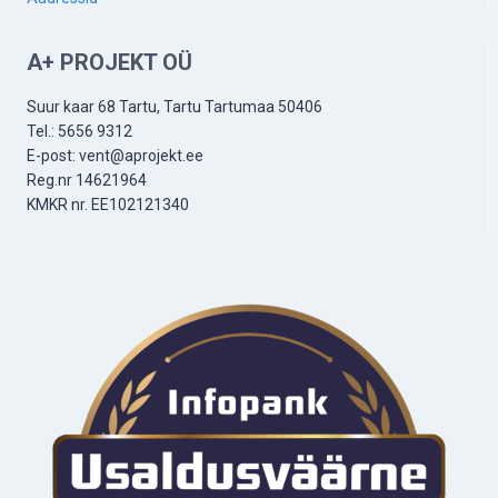
A+ PROJEKT OÜ
Suur kaar 68 Tartu, Tartu Tartumaa 50406
Tel.: 5656 9312
E-post: vent@aprojekt.ee
Reg.nr 14621964
KMKR nr. EE102121340