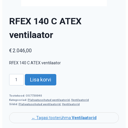
RFEX 140 C ATEX
ventilaator
€
2.046,00
RFEX 140 C ATEX ventilaator
RFEX
Lisa korvi
140
C
ATEX
Tootekood:
OS7730040
Kategooriad:
Plahvatusohutud ventilaatorid
,
Ventilaatorid
ventilaator
Sildid:
Plahvatusohutud ventilaatorid
,
Ventilaatorid
kogus
← Tagasi tooterühma
Ventilaatorid