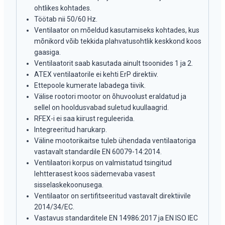
ohtlikes kohtades.
Töötab nii 50/60 Hz.
Ventilaator on mõeldud kasutamiseks kohtades, kus
mõnikord võib tekkida plahvatusohtlik keskkond koos
gaasiga.
Ventilaatorit saab kasutada ainult tsoonides 1 ja 2.
ATEX ventilaatorile ei kehti ErP direktiiv.
Ettepoole kumerate labadega tiivik.
Välise rootori mootor on õhuvoolust eraldatud ja
sellel on hooldusvabad suletud kuullaagrid.
RFEX-i ei saa kiirust reguleerida.
Integreeritud harukarp.
Väline mootorikaitse tuleb ühendada ventilaatoriga
vastavalt standardile EN 60079-14:2014.
Ventilaatori korpus on valmistatud tsingitud
lehtterasest koos sädemevaba vasest
sisselaskekoonusega.
Ventilaator on sertifitseeritud vastavalt direktiivile
2014/34/EC.
Vastavus standarditele EN 14986:2017 ja EN ISO IEC