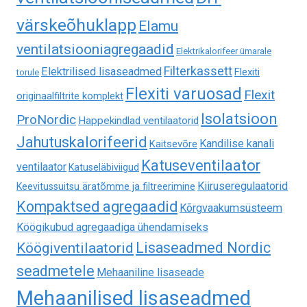
värskeõhuklapp
Elamu
ventilatsiooniagregaadid
Elektrikalorifeer ümarale
Filterkassett
Elektrilised lisaseadmed
Flexiti
torule
Flexiti varuosad
Flexit
originaalfiltrite komplekt
Isolatsioon
ProNordic
Happekindlad ventilaatorid
Jahutuskalorifeerid
Kandilise kanali
Kaitsevõre
Katuseventilaator
ventilaator
Katuseläbiviigud
Kiiruseregulaatorid
Keevitussuitsu äratõmme ja filtreerimine
Kompaktsed agregaadid
Kõrgvaakumsüsteem
Köögikubud agregaadiga ühendamiseks
Lisaseadmed Nordic
Köögiventilaatorid
seadmetele
Mehaaniline lisaseade
Mehaanilised lisaseadmed