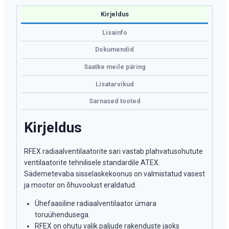
Kirjeldus
Lisainfo
Dokumendid
Saatke meile päring
Lisatarvikud
Sarnased tooted
Kirjeldus
RFEX radiaalventilaatorite sari vastab plahvatusohutute
ventilaatorite tehnilisele standardile ATEX.
Sädemetevaba sisselaskekoonus on valmistatud vasest
ja mootor on õhuvoolust eraldatud.
Ühefaasiline radiaalventilaator ümara
toruühendusega.
RFEX on ohutu valik paljude rakenduste jaoks