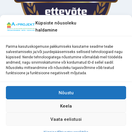
Küpsiste nõusoleku
haldamine
Parima kasutuskogemuse pakkumiseks kasutame seadme teabe
salvestamiseks ja/või juurdepääsemiseks selliseid tehnoloogiaid nagu
küpsised. Nende tehnoloogiatega nõustumine võimaldab meil töödelda
andmeid, nagu sirvimiskäitumine või kordumatud ID-d sellel saidil.
Nõusoleku mitteandmine või nõusoleku tagasivõtmine võib teatud
funktsioone ja funktsioone negatiivselt mõjutada.
Nõustu
Keela
© 2026 A+ PROJEKT OÜ
Vaata eelistusi