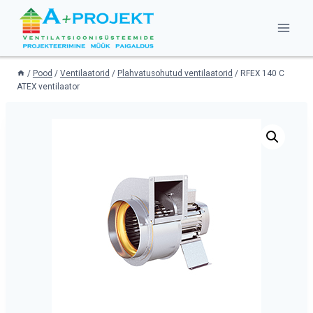
Skip
to
content
/
Pood
/
Ventilaatorid
/
Plahvatusohutud ventilaatorid
/
RFEX 140 C
ATEX ventilaator