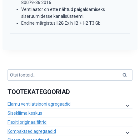
80079-36:2016.
Ventilaator on ette nähtud paigaldamiseks
siseruumidesse kanalisüsteemi.
Endine märgistus II2G Ex h IIB + H2 T3 Gb.
Otsi:
Otsi
TOOTEKATEGOORIAD
Elamu ventilatsiooni agregaadid
Sisekliima keskus
Flexiti originaalfiltrid
Kompaktsed agregaadid