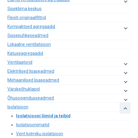
Sisekliima keskus
Flexiti originaalfiltrid
Kompaktsed agregaadid
Sissepuhkeseadmed
Lokaalne ventilatsioon
Katuseagregaadid
Ventilaatorid
Elektrilised lisaseadmed
Mehaanilised lisaseadmed
Värskeõhuklapid
Õhusoojendusseadmed
Isolatsioon
Isolatsiooni liimid ja teibid
Isolatsioonimatid
Vent kolmiku isolatsioon