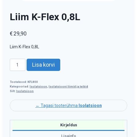
Liim K-Flex 0,8L
€
29,90
Liim K-Flex 0,8L
Liim
Lisa korvi
K-
Flex
0,8L
Tootekood:
KFL800
Kategooriad:
Isolatsioon
,
Isolatsiooni liimid ja teibid
kogus
Silt:
Isolatsioon
← Tagasi tooterühma
Isolatsioon
Kirjeldus
Lisainfo