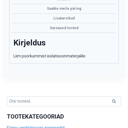
Saatke meile päring
Lisatarvikud
Sarnased tooted
Kirjeldus
Liim poorkummist isolatsioonmaterjalile
Otsi:
Otsi
TOOTEKATEGOORIAD
Elamu ventilatsiooni agregaadid