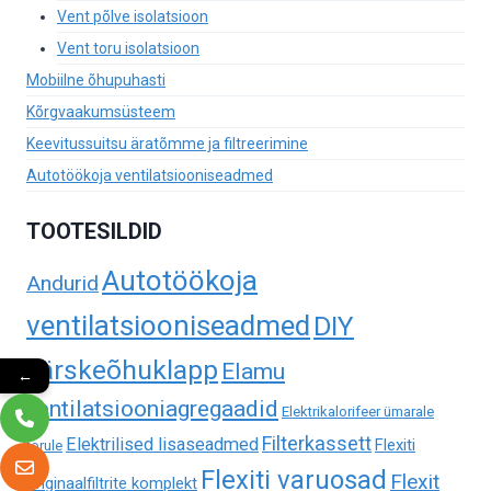
Vent põlve isolatsioon
Vent toru isolatsioon
Mobiilne õhupuhasti
Kõrgvaakumsüsteem
Keevitussuitsu äratõmme ja filtreerimine
Autotöökoja ventilatsiooniseadmed
TOOTESILDID
Autotöökoja
Andurid
ventilatsiooniseadmed
DIY
värskeõhuklapp
Elamu
←
ventilatsiooniagregaadid
Elektrikalorifeer ümarale
Filterkassett
Elektrilised lisaseadmed
Flexiti
torule
Flexiti varuosad
Flexit
originaalfiltrite komplekt