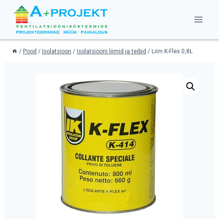
Skip
to
content
/
Pood
/
Isolatsioon
/
Isolatsiooni liimid ja teibid
/
Liim K-Flex 0,8L