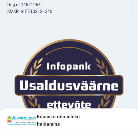
Reg.nr 14621964
KMKR nr. EE102121340
Küpsiste nõusoleku
haldamine