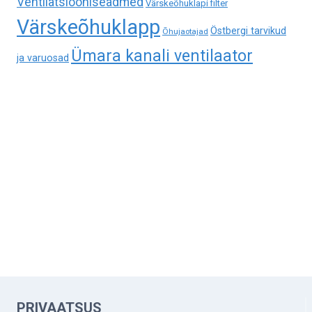
Ventilatsiooniseadmed
Värskeõhuklapi filter
Värskeõhuklapp
Östbergi tarvikud
Õhujaotajad
Ümara kanali ventilaator
ja varuosad
PRIVAATSUS