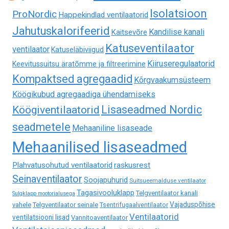
Isolatsioon
ProNordic
Happekindlad ventilaatorid
Jahutuskalorifeerid
Kandilise kanali
Kaitsevõre
Katuseventilaator
ventilaator
Katuseläbiviigud
Kiiruseregulaatorid
Keevitussuitsu äratõmme ja filtreerimine
Kompaktsed agregaadid
Kõrgvaakumsüsteem
Köögikubud agregaadiga ühendamiseks
Lisaseadmed Nordic
Köögiventilaatorid
seadmetele
Mehaaniline lisaseade
Mehaanilised lisaseadmed
Plahvatusohutud ventilaatorid
raskusrest
Seinaventilaator
Soojapuhurid
Suitsueemalduse ventilaator
Tagasivooluklapp
Telgventilaator kanali
Sulgklapp mootorialusega
Vajaduspõhise
vahele
Telgventilaator seinale
Tsentrifugaalventilaator
Ventilaatorid
ventilatsiooni lisad
Vannitoaventilaator